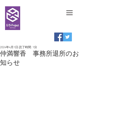
劇団 |
G/9-Project
| 横浜
2024年4月1日
読了時間: 1分
仲満響香 事務所退所のお
知らせ