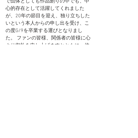
で団体としても作品創りの中でも、中
心的存在として活躍してくれました
が、20年の節目を迎え、独り立ちした
いという本人からの申し出を受け、こ
の度G/9を卒業する運びとなりまし
た。 ファンの皆様、関係者の皆様に心
より御礼を申し上げますとともに、仲
満響香の新たな門出にこれまでと変わ
らぬご支援のほど、何卒よろしくお願
い申し上げます。 
2024年3月31日
コメント